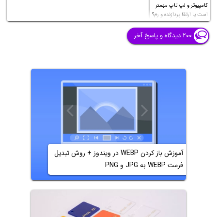
کامپیوتر و لپ تاپ مهمتر
است یا ارتقا پردازنده و رم؟
۲۰۰ دیدگاه و پاسخ آخر
آموزش باز کردن WEBP در ویندوز + روش تبدیل
فرمت WEBP‌ به JPG و PNG