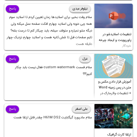
نیلوفر عبدی
پاسخ
سلام وقت بخیر، برای اسلایدها زمان تعیین کردم تا اسلاید سوم
همه چی خوبه ولی اسلاید چهارم افکت صفحه عمل میکنه ولی
دیگه متنو نمیاره و متوقف میشه، باید چیکار کنم تا درست بشه؟
تنظیمات اسلایدشو در
تایم صفحات قبل تا شش ثانیه هست و اسلاید چهارم نزدیک چهار
پاورپوینت و ایجاد چرخه
دقیقه هست
خودکار
غزل
پاسخ
سلام قسمت custom watermark فعال نیست بابد چکار
کنیم؟؟؟
آموزش قرار دادن عکس و
متن در پس زمینه Word
+ تنظیمات واترمارک در
ورد
علی اصغر
پاسخ
سلام مادربورد گیگابایت H61M DS2 چقدر قابل ارتقا هست
ارتقا کارت گرافیک