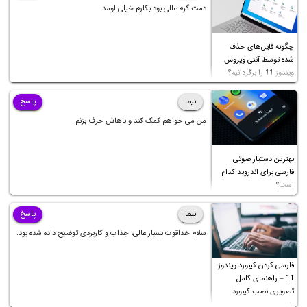
دمت گرم عالی بود بکارم خیلی اومد
چگونه فایل‌های حذف
شده توسط آنتی ویروس
ویندوز 11 را برگردانیم؟
نیما
پاسخ
من می خواهم کمک کند و باهاش حرف بزنم
بهترین دستیار صوتی
فارسی برای اندروید کدام
است؟
نیما
پاسخ
سلام خداقوت بسیار عالی، جذاب و کاربردی توضیح داده شده بود.
فارسی کردن کیبورد ویندوز
11 – راهنمای کامل
تصویری نصب کیبورد
فارسی