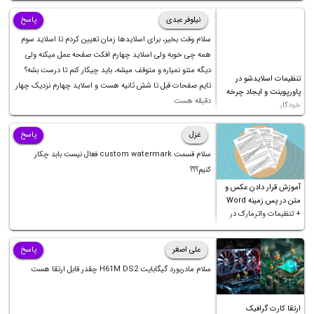
نیلوفر عبدی
پاسخ
سلام وقت بخیر، برای اسلایدها زمان تعیین کردم تا اسلاید سوم
همه چی خوبه ولی اسلاید چهارم افکت صفحه عمل میکنه ولی
دیگه متنو نمیاره و متوقف میشه، باید چیکار کنم تا درست بشه؟
تنظیمات اسلایدشو در
تایم صفحات قبل تا شش ثانیه هست و اسلاید چهارم نزدیک چهار
پاورپوینت و ایجاد چرخه
دقیقه هست
خودکار
غزل
پاسخ
سلام قسمت custom watermark فعال نیست بابد چکار
کنیم؟؟؟
آموزش قرار دادن عکس و
متن در پس زمینه Word
+ تنظیمات واترمارک در
ورد
علی اصغر
پاسخ
سلام مادربورد گیگابایت H61M DS2 چقدر قابل ارتقا هست
ارتقا کارت گرافیک