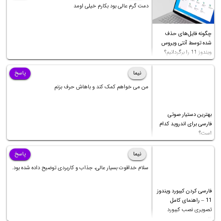
دمت گرم عالی بود بکارم خیلی اومد
چگونه فایل‌های حذف
شده توسط آنتی ویروس
ویندوز 11 را برگردانیم؟
نیما
پاسخ
من می خواهم کمک کند و باهاش حرف بزنم
بهترین دستیار صوتی
فارسی برای اندروید کدام
است؟
نیما
پاسخ
سلام خداقوت بسیار عالی، جذاب و کاربردی توضیح داده شده بود.
فارسی کردن کیبورد ویندوز
11 – راهنمای کامل
تصویری نصب کیبورد
فارسی