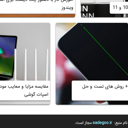
ویندوز
 + روش های تست و حل
مقایسه مزایا و معایب مو
اسپات گوشی
نام منبع:
sadegoo.ir
مجاز است.