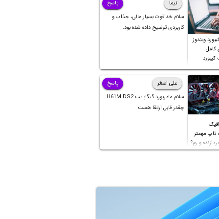
نیما
پاسخ
سلام خداقوت بسیار عالی، جذاب و
کاربردی توضیح داده شده بود.
بورد ویندوز
ی کامل
کیبورد
علی اصغر
پاسخ
سلام مادربورد گیگابایت H61M DS2
چقدر قابل ارتقا هست
افیک
 تاپ مهمتر
ردازنده و رم؟