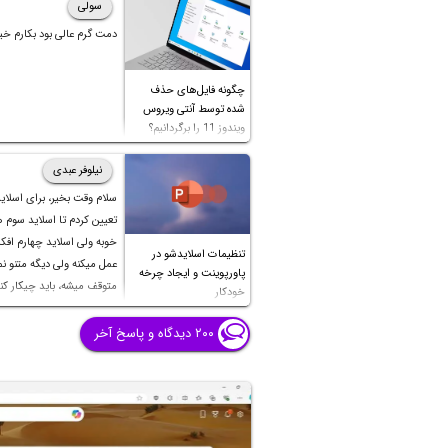
سولی
دمت گرم عالی بود بکارم خی
چگونه فایل‌های حذف
شده توسط آنتی ویروس
ویندوز 11 را برگردانیم؟
نیلوفر عبدی
سلام وقت بخیر، برای اسلای
تعیین کردم تا اسلاید سوم
خوبه ولی اسلاید چهارم اف
تنظیمات اسلایدشو در
عمل میکنه ولی دیگه متنو نمی
پاورپوینت و ایجاد چرخه
متوقف میشه، باید چیکار کن
خودکار
بشه؟ تایم صفحات قبل تا شش
هست و اسلاید چهارم نزدی
۲۰۰ دیدگاه و پاسخ آخر
دقیقه هست